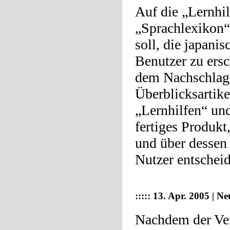
Auf die „Lernhi
„Sprachlexikon“ 
soll, die japani
Benutzer zu ersc
dem Nachschlage
Überblicksartike
„Lernhilfen“ und
fertiges Produkt
und über dessen
Nutzer entschei
::::: 13. Apr. 2005 |
Ne
Nachdem der Ver