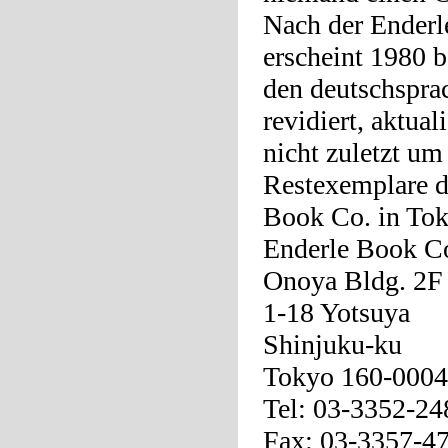
Nach der Enderle
erscheint 1980 b
den deutschspra
revidiert, aktual
nicht zuletzt um
Restexemplare d
Book Co. in Toky
Enderle Book Co
Onoya Bldg. 2F
1-18 Yotsuya
Shinjuku-ku
Tokyo 160-0004
Tel: 03-3352-24
Fax: 03-3357-4