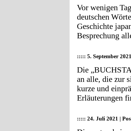
Vor wenigen Tag
deutschen Wörter
Geschichte japa
Besprechung all
:::::
5. September 20
Die „BUCHSTABI
an alle, die zur
kurze und einpr
Erläuterungen f
:::::
24. Juli 2021 | Po