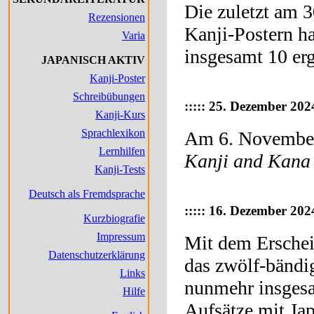
Die zuletzt am 
Rezensionen
Kanji-Postern h
Varia
insgesamt 10 er
JAPANISCH AKTIV
Kanji-Poster
Schreibübungen
:::::
25. Dezember 202
Kanji-Kurs
Sprachlexikon
Am 6. November 
Lernhilfen
Kanji and Kana
Kanji-Tests
Deutsch als Fremdsprache
:::::
16. Dezember 202
Kurzbiografie
Impressum
Mit dem Erschei
Datenschutzerklärung
das zwölf-bändi
Links
nunmehr insgesa
Hilfe
Aufsätze mit Ja