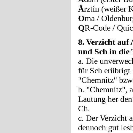
Ä
rztin (weißer 
O
ma / Oldenbur
Q
R-Code / Qui
8. Verzicht au
und Sch in die 
a. Die unverwec
für Sch erübrigt
"Chemnitz" bzw.
b. "Chemnitz", a
Lautung her den
Ch.
c. Der Verzicht 
dennoch gut lesb