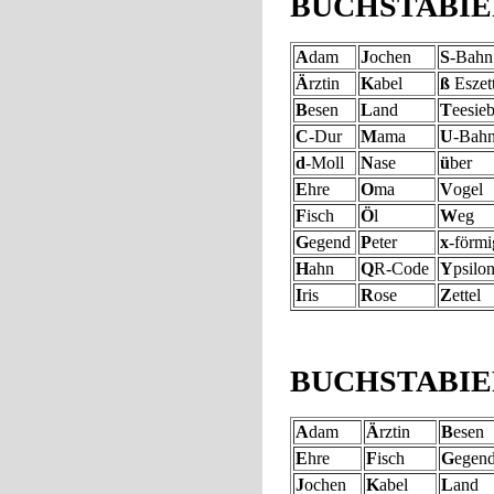
BUCHSTABIERT
A
dam
J
ochen
S
-Bahn
Ä
rztin
K
abel
ß
Eszet
B
esen
L
and
T
eesie
C
-Dur
M
ama
U
-Bah
d
-Moll
N
ase
ü
ber
E
hre
O
ma
V
ogel
F
isch
Ö
l
W
eg
G
egend
P
eter
x
-förmi
H
ahn
Q
R-Code
Y
psilo
I
ris
R
ose
Z
ettel
BUCHSTABIERT
A
dam
Ä
rztin
B
esen
E
hre
F
isch
G
egen
J
ochen
K
abel
L
and