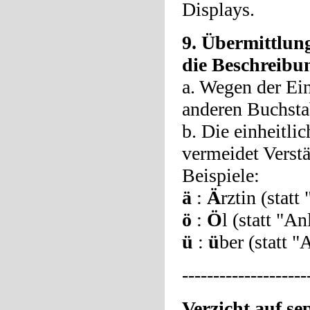
Displays.
9. Übermittlung
die Beschreib
a. Wegen der Ein
anderen Buchsta
b. Die einheitl
vermeidet Verst
Beispiele:
ä
:
Ä
rztin (statt
ö
:
Ö
l (statt "A
ü
:
ü
ber (statt 
-------------------
Verzicht auf se