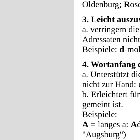
Oldenburg;
R
os
3. Leicht ausz
a. verringern di
Adressaten nich
Beispiele:
d
-mol
4. Wortanfang 
a. Unterstützt d
nicht zur Hand: 
b. Erleichtert f
gemeint ist.
Beispiele:
A
= langes a:
A
"Augsburg")