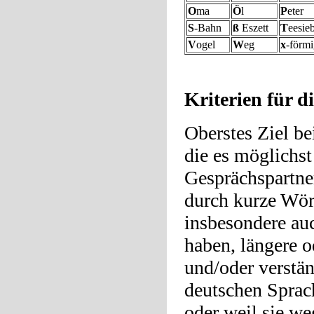
O
ma
Ö
l
P
eter
S
-Bahn
ß
Eszett
T
eesie
V
ogel
W
eg
x
-förm
Kriterien für 
Oberstes Ziel be
die es möglichst
Gesprächspartne
durch kurze Wört
insbesondere auc
haben, längere o
und/oder verstän
deutschen Sprac
oder weil sie we