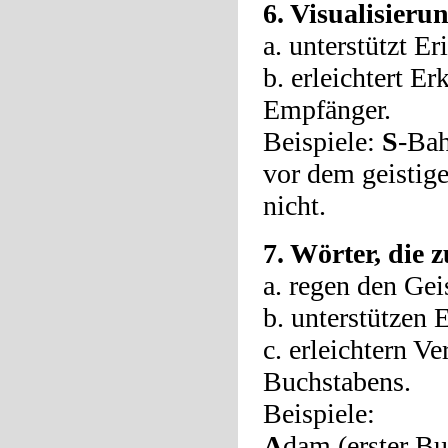
6. Visualisieru
a. unterstützt E
b. erleichtert 
Empfänger.
Beispiele:
S
-Ba
vor dem geistige
nicht.
7. Wörter, die z
a. regen den Gei
b. unterstützen 
c. erleichtern V
Buchstabens.
Beispiele:
A
dam (erster B