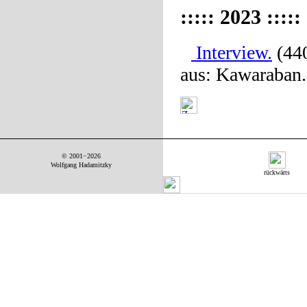
::::: 2023 :::::
Interview.
(44
aus: Kawaraban. 
© 2001−2026
Wolfgang Hadamitzky
rückwärts