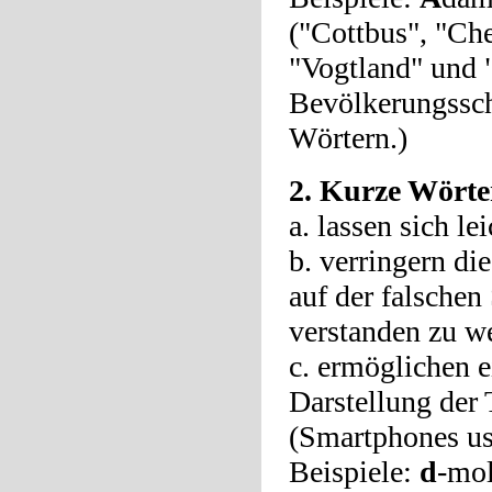
("Cottbus", "Ch
"Vogtland" und 
Bevölkerungssch
Wörtern.)
2. Kurze Wörter
a. lassen sich le
b. verringern di
auf der falschen
verstanden zu w
c. ermöglichen e
Darstellung der 
(Smartphones us
Beispiele:
d
-mol