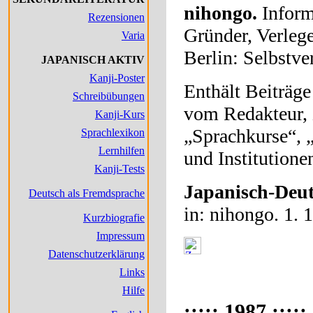
nihongo.
Informa
Rezensionen
Gründer, Verleg
Varia
Berlin: Selbstve
JAPANISCH AKTIV
Kanji-Poster
Enthält Beiträg
Schreibübungen
vom Redakteur, 
Kanji-Kurs
„Sprachkurse“, 
Sprachlexikon
Lernhilfen
und Institutione
Kanji-Tests
Japanisch-Deut
Deutsch als Fremdsprache
in: nihongo. 1. 1
Kurzbiografie
Impressum
Datenschutzerklärung
Links
Hilfe
::::: 1987 :::::