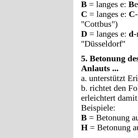
B
= langes e:
B
e
C
= langes e:
C
"Cottbus")
D
= langes e:
d
-
"Düsseldorf"
5. Betonung de
Anlauts ...
a. unterstützt E
b. richtet den 
erleichtert dami
Beispiele:
B
= Betonung a
H
= Betonung a